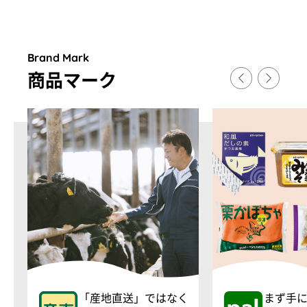
Brand Mark
商品マ
ー
ク
「産地直送」ではなく
まず手