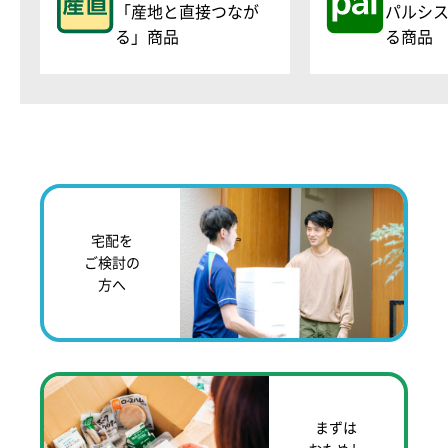
「産地と直接つなが
パルシ
る」商品
る商品
宅配を
ご検討の
方へ
まずは