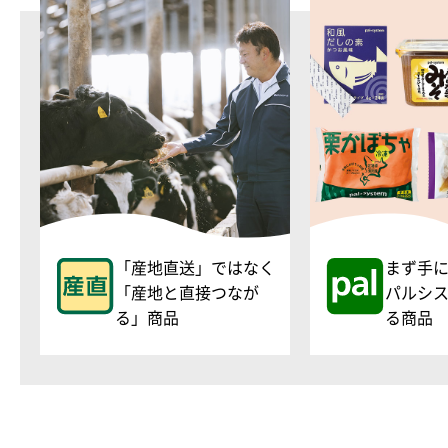
「産地直送」ではなく
まず手
「産地と直接つなが
パルシ
る」商品
る商品