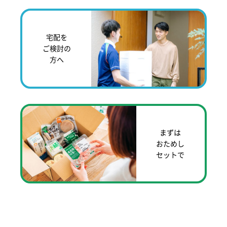
宅配を
ご検討の
方へ
まずは
おためし
セットで