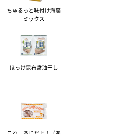
ちゅるっと味付け海藻
ミックス
ほっけ昆布醤油干し
これ、あじだよ！（あ