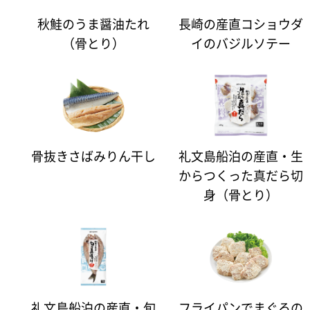
秋鮭のうま醤油たれ
長崎の産直コショウダ
（骨とり）
イのバジルソテー
骨抜きさばみりん干し
礼文島船泊の産直・生
からつくった真だら切
身（骨とり）
礼文島船泊の産直・旬
フライパンでまぐろの