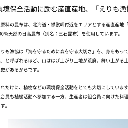
環境保全活動に励む産直産地、「えりも漁
主原料の昆布は、北海道・襟裳岬付近をエリアとする産直産地
100％天然の日高昆布（別名：三石昆布）を使用しています。
えりも漁協は「海を守るために森を守る大切さ」を、身をもっ
漠」と呼ばれるほど、山ははげ上がり土地が荒廃。舞い上がる
歴史があるからです。
それだけに、植樹などの環境保全活動をとても大切にしていま
組合員も植樹活動へ参加する一方、生産者は組合員に向けた料
です。