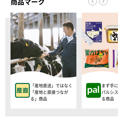
商品マ
ー
ク
「産地直送」ではなく
まず手
「産地と直接つなが
パルシ
る」商品
る商品