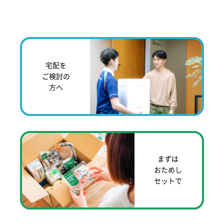
宅配を
ご検討の
方へ
まずは
おためし
セットで