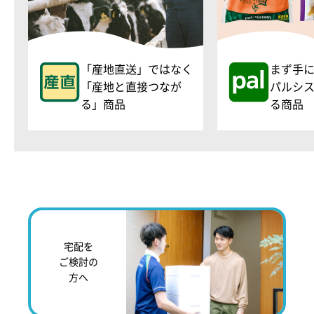
「産地直送」ではなく
まず手
「産地と直接つなが
パルシ
る」商品
る商品
宅配を
ご検討の
方へ