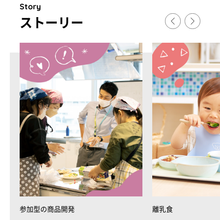
Story
スト
ー
リ
ー
参加型の商品開発
離乳食