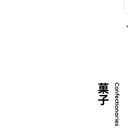
菓子
Confectionaries