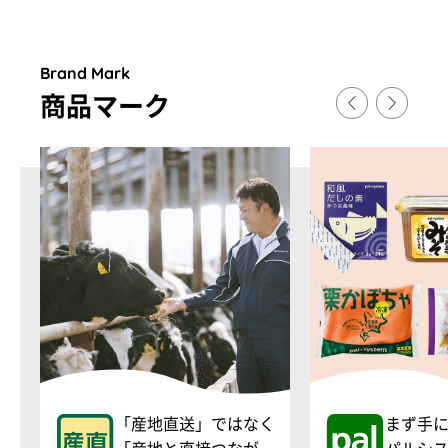
Brand Mark
商品マ
ー
ク
「産地直送」ではなく
まず手