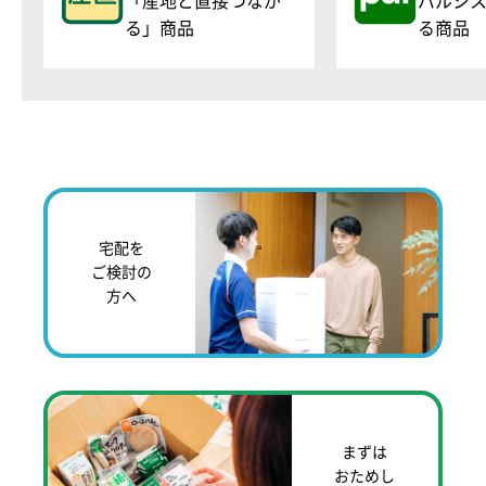
「産地と直接つなが
パルシ
る」商品
る商品
宅配を
ご検討の
方へ
まずは
おためし