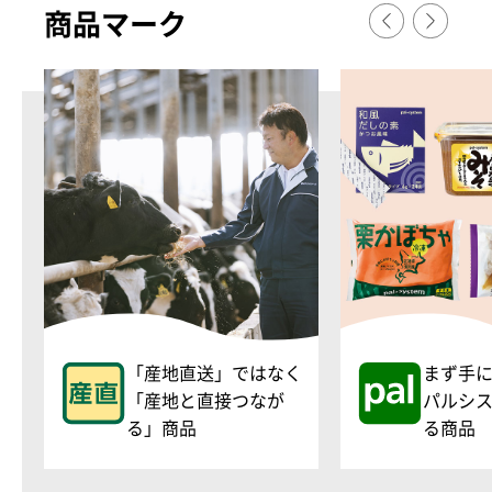
商品マ
ー
ク
「産地直送」ではなく
まず手
「産地と直接つなが
パルシ
る」商品
る商品