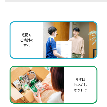
宅配を
ご検討の
方へ
まずは
おためし
セットで