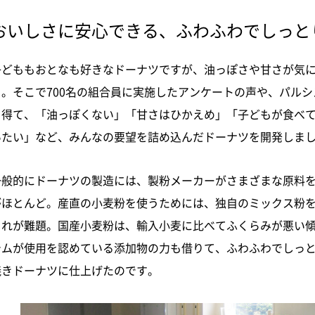
おいしさに安心できる、ふわふわでしっと
子どももおとなも好きなドーナツですが、油っぽさや甘さが気
も。そこで700名の組合員に実施したアンケートの声や、
パルシ
を得て、「油っぽくない」「甘さはひかえめ」「子どもが食べ
いたい」など、みんなの要望を詰め込んだドーナツを開発しま
一般的にドーナツの製造には、製粉メーカーがさまざまな原料
がほとんど。産直の小麦粉を使うためには、独自のミックス粉
これが難題。国産小麦粉は、輸入小麦に比べてふくらみが悪い
テムが使用を認めている添加物の力も借りて、ふわふわでしっ
焼きドーナツに仕上げたのです。