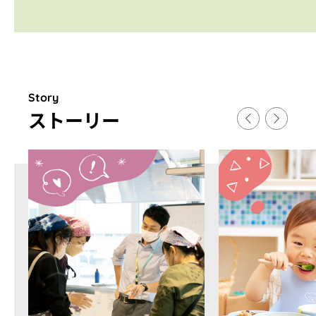
Story
スト
ー
リ
ー