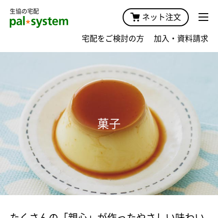
生協の宅配
ネット注文
宅配をご検討の方
加入・資料請求
菓子
たくさんの「親心」が作ったやさしい味わい