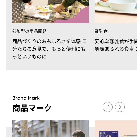
参加型の商品開発
離乳食
商品づくりのおもしろさを体感 自
安心な離乳食が手
分たちの意見で、もっと便利にも
笑顔あふれる食卓
っといいものに
Brand Mark
商品マ
ー
ク