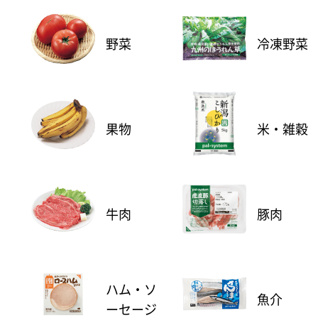
野菜
冷凍野菜
果物
米・雑穀
牛肉
豚肉
ハム・ソ
魚介
ーセージ