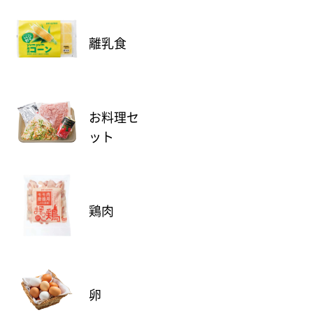
離乳食
お料理セ
ット
鶏肉
卵