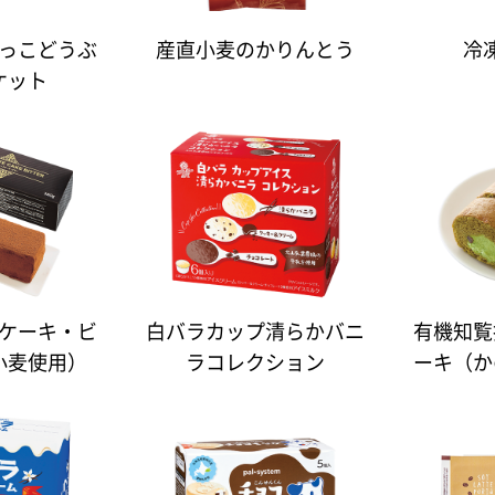
っこどうぶ
産直小麦のかりんとう
冷
ケット
ケーキ・ビ
白バラカップ清らかバニ
有機知覧
小麦使用）
ラコレクション
ーキ（か