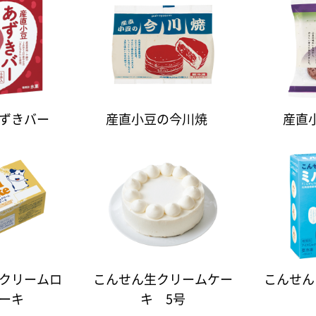
ずきバー
産直小豆の今川焼
産直
クリームロ
こんせん生クリームケー
こんせん
ーキ
キ 5号