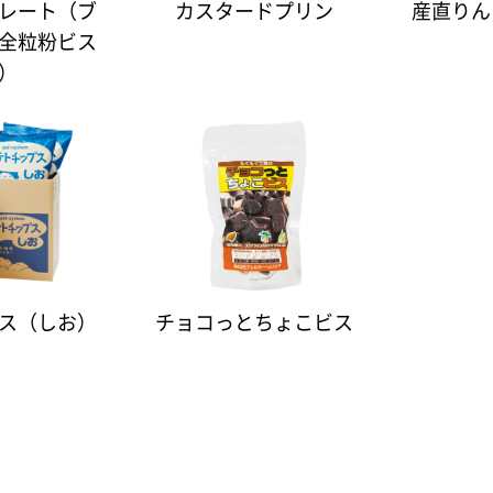
レート（ブ
カスタードプリン
産直りん
全粒粉ビス
）
ス（しお）
チョコっとちょこビス