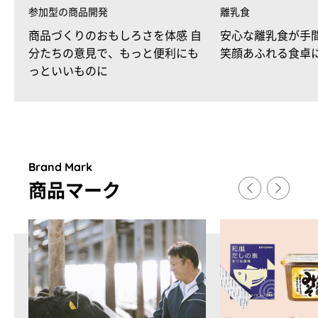
参加型の商品開発
離乳食
商品づくりのおもしろさを体感 自
安心な離乳食が手
分たちの意見で、もっと便利にも
笑顔あふれる食卓
っといいものに
Brand Mark
商品マ
ー
ク