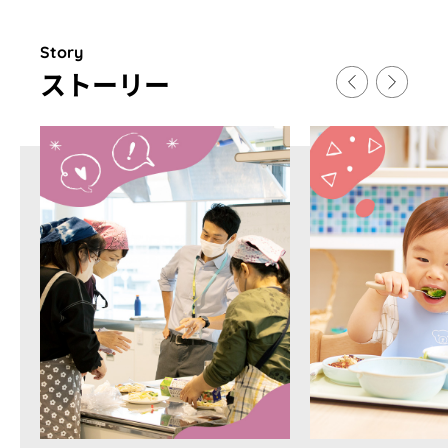
Story
スト
ー
リ
ー