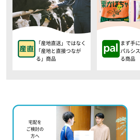
「産地直送」ではなく
まず手
「産地と直接つなが
パルシ
る」商品
る商品
宅配を
ご検討の
方へ