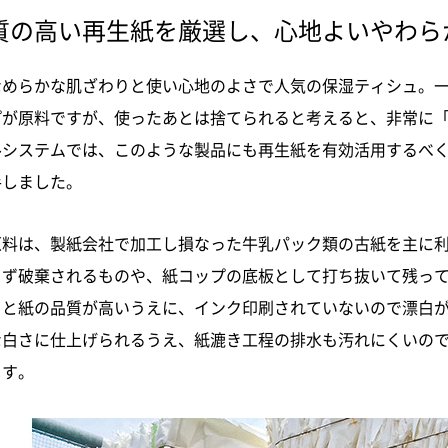
質の高い再生紙を厳選し、心地よいやわら
なめらかな肌ざわりと使い心地のよさで人気の保湿ティシュ。
プが原料ですが、使ったあとは捨てられると考えると、非常に
ルシステムでは、このような製品にも再生紙を有効活用するべ
手しました。
原料は、製紙会社で加工し損なった牛乳パック類の古紙を主に
らず破棄されるものや、紙コップの底板として打ち抜いて残っ
もと紙の品質が高いうえに、インク印刷されていないので漂白
な白さに仕上げられるうえ、紙漉き工程の排水も汚れにくいの
ます。