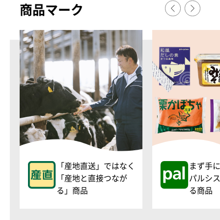
商品マ
ー
ク
「産地直送」ではなく
まず手
「産地と直接つなが
パルシ
る」商品
る商品