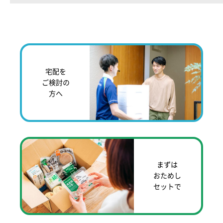
宅配を
ご検討の
方へ
まずは
おためし
セットで