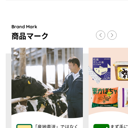
Brand Mark
商品マ
ー
ク
「産地直送」ではなく
まず手