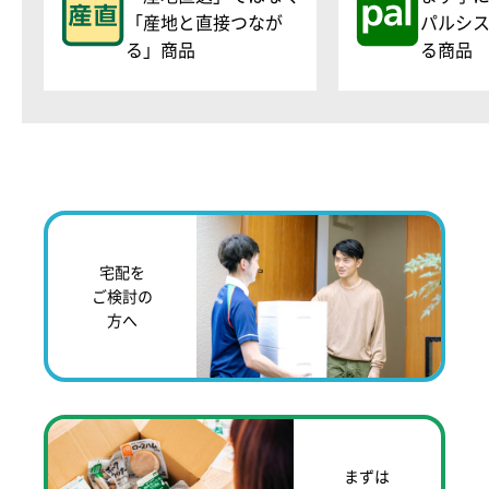
「産地と直接つなが
パルシ
る」商品
る商品
宅配を
ご検討の
方へ
まずは