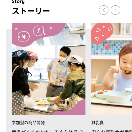
Story
スト
ー
リ
ー
参加型の商品開発
離乳食