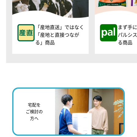
「産地直送」ではなく
まず手
「産地と直接つなが
パルシ
る」商品
る商品
宅配を
ご検討の
方へ