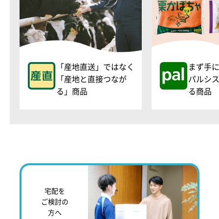
「産地直送」ではなく
まず手
「産地と直接つなが
パルシ
る」商品
る商品
宅配を
ご検討の
方へ