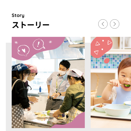
Story
スト
ー
リ
ー