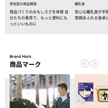
参加型の商品開発
離乳食
商品づくりのおもしろさを体感 自
安心な離乳食が手
分たちの意見で、もっと便利にも
笑顔あふれる食卓
っといいものに
Brand Mark
商品マ
ー
ク