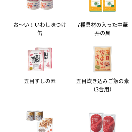
お〜い！いわし味つけ
7種具材の入った中華
缶
丼の具
五目ずしの素
五目炊き込みご飯の素
（3合用）