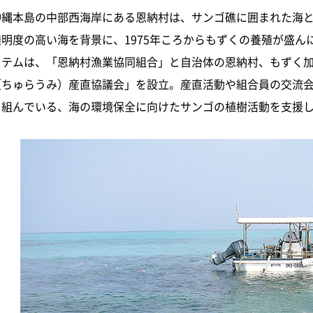
沖縄本島の中部西海岸にある恩納村は、サンゴ礁に囲まれた海
明度の高い海を背景に、1975年ころからもずくの養殖が盛んにな
ステムは、「恩納村漁業協同組合」と自治体の恩納村、もずく加
（ちゅらうみ）産直協議会」を設立。産直活動や組合員の交流
り組んでいる、海の環境保全に向けたサンゴの植樹活動を支援