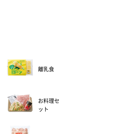
離乳食
お料理セ
ット