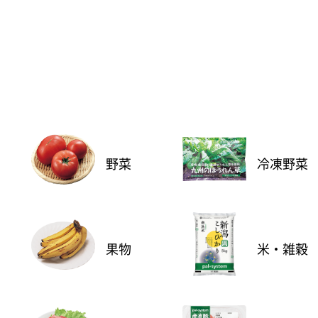
野菜
冷凍野菜
果物
米・雑穀