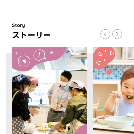
Story
スト
ー
リ
ー