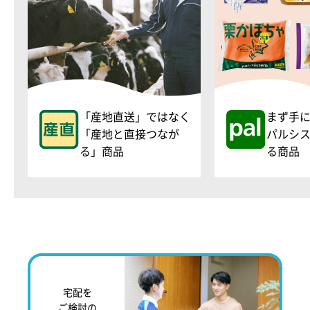
「産地直送」ではなく
まず手
「産地と直接つなが
パルシ
る」商品
る商品
宅配を
ご検討の