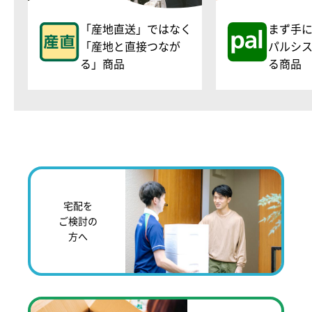
「産地直送」ではなく
まず手
「産地と直接つなが
パルシ
る」商品
る商品
宅配を
ご検討の
方へ