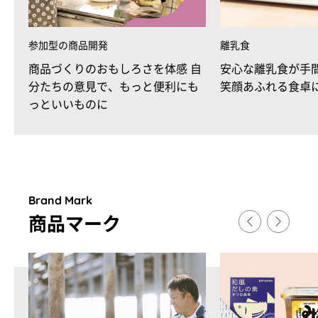
参加型の商品開発
離乳食
商品づくりのおもしろさを体感 自
安心な離乳食が手
分たちの意見で、もっと便利にも
笑顔あふれる食卓
っといいものに
Brand Mark
商品マ
ー
ク