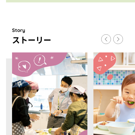
Story
スト
ー
リ
ー