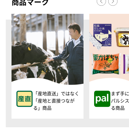
商品マ
ー
ク
「産地直送」ではなく
まず手
「産地と直接つなが
パルシ
る」商品
る商品