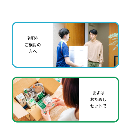
宅配を
ご検討の
方へ
まずは
おためし
セットで