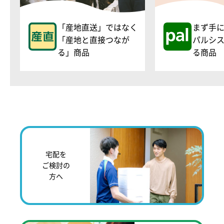
「産地直送」ではなく
まず手
「産地と直接つなが
パルシ
る」商品
る商品
宅配を
ご検討の
方へ