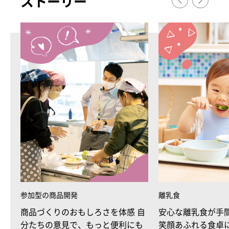
スト
ー
リ
ー
参加型の商品開発
離乳食
商品づくりのおもしろさを体感 自
安心な離乳食が手
分たちの意見で、もっと便利にも
笑顔あふれる食卓