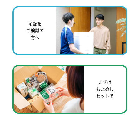
宅配を
ご検討の
方へ
まずは
おためし
セットで