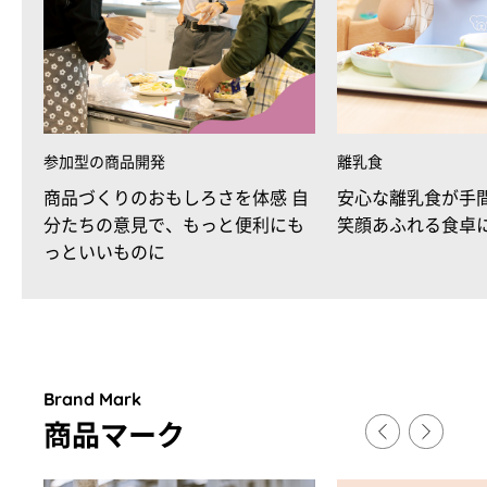
参加型の商品開発
離乳食
商品づくりのおもしろさを体感 自
安心な離乳食が手
分たちの意見で、もっと便利にも
笑顔あふれる食卓
っといいものに
Brand Mark
商品マ
ー
ク