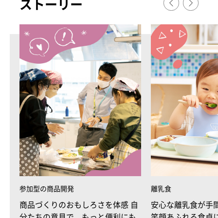
スト
ー
リ
ー
参加型の商品開発
離乳食
商品づくりのおもしろさを体感 自
安心な離乳食が手
分たちの意見で、もっと便利にも
笑顔あふれる食卓