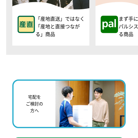
「産地直送」ではなく
まず手
「産地と直接つなが
パルシ
る」商品
る商品
宅配を
ご検討の
方へ