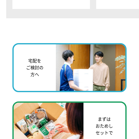
宅配を
ご検討の
方へ
まずは
おためし
セットで