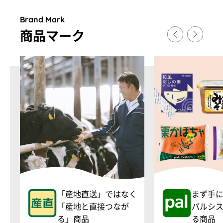
Brand Mark
商品マ
ー
ク
「産地直送」ではなく
まず手
「産地と直接つなが
パルシ
る」商品
る商品