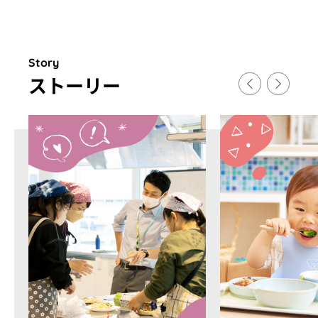
Story
スト
ー
リ
ー