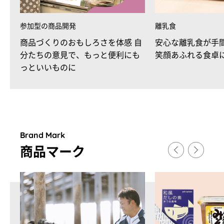
参加型の商品開発
離乳食
商品づくりのおもしろさを体感 自
安心な離乳食が手
分たちの意見で、もっと便利にも
笑顔あふれる食卓
っといいものに
Brand Mark
商品マ
ー
ク