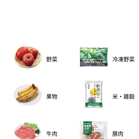
野菜
冷凍野菜
果物
米・雑穀
牛肉
豚肉