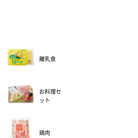
離乳食
お料理セ
ット
鶏肉