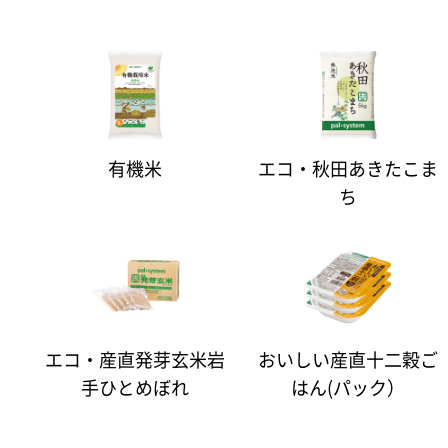
有機米
エコ・秋田あきたこま
ち
エコ・産直発芽玄米岩
おいしい産直十二穀ご
手ひとめぼれ
はん(パック）