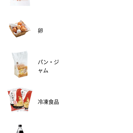
卵
パン・ジ
ャム
冷凍食品