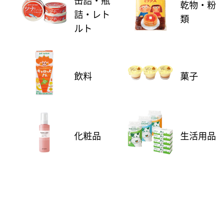
缶詰・瓶
乾物・粉
詰・レト
類
ルト
飲料
菓子
化粧品
生活用品