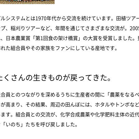
パルシステムとは1970年代から交流を続けています。田植ツア
ンプ、稲刈りツアーなど、年間を通じてさまざまな交流が。200
れ、日本農業賞「第1回食の架け橋賞」の大賞を受賞しました。
訪れた組合員やその家族をファンにしている産地です。
たくさんの生きものが戻ってきた。
組合員とのつながりを深めるうちに生産者の間に「農薬をなる
いが高まり、その結果、周辺の田んぼには、ホタルやトンボな
います。組合員との交流が、化学合成農薬や化学肥料主体の近
な「いのち」たちを呼び戻しました。