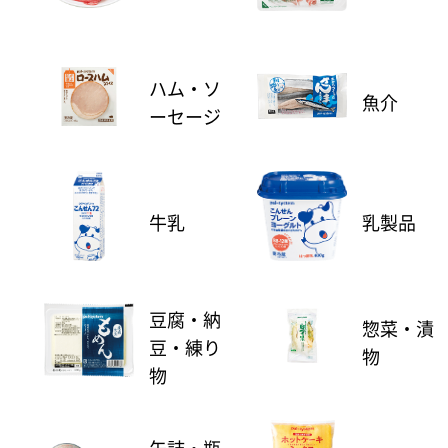
ハム・ソ
魚介
ーセージ
牛乳
乳製品
豆腐・納
惣菜・漬
豆・練り
物
物