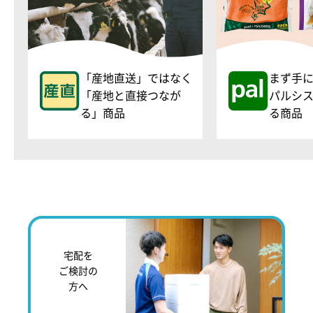
「産地直送」ではなく
まず手
「産地と直接つなが
パルシ
る」商品
る商品
宅配を
ご検討の
方へ