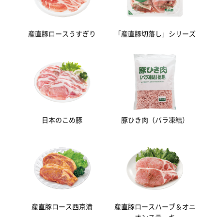
産直豚ロースうすぎり
「産直豚切落し」シリーズ
日本のこめ豚
豚ひき肉（バラ凍結）
産直豚ロース西京漬
産直豚ロースハーブ＆オニ