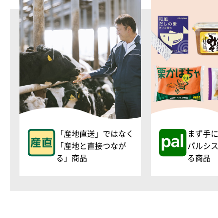
「産地直送」ではなく
まず手
「産地と直接つなが
パルシ
る」商品
る商品