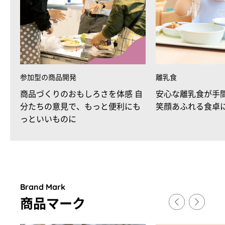
参加型の商品開発
離乳食
商品づくりのおもしろさを体感 自
安心な離乳食が手
分たちの意見で、もっと便利にも
笑顔あふれる食卓
っといいものに
Brand Mark
商品マ
ー
ク