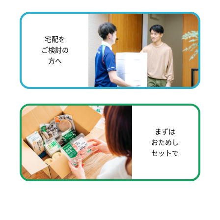
宅配を
ご検討の
方へ
まずは
おためし
セットで