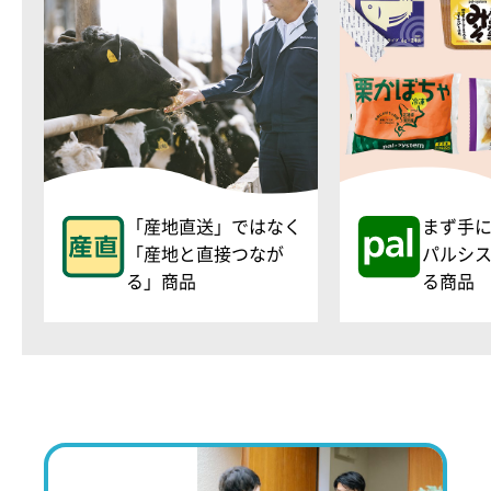
「産地直送」ではなく
まず手
「産地と直接つなが
パルシ
る」商品
る商品