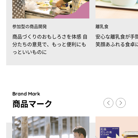
参加型の商品開発
離乳食
商品づくりのおもしろさを体感 自
安心な離乳食が手
分たちの意見で、もっと便利にも
笑顔あふれる食卓
っといいものに
Brand Mark
商品マ
ー
ク