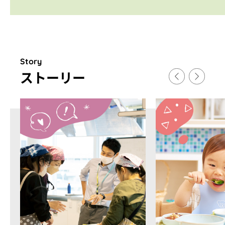
Story
スト
ー
リ
ー