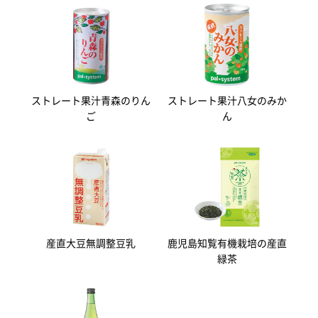
ストレート果汁青森のりん
ストレート果汁八女のみか
ご
ん
産直大豆無調整豆乳
鹿児島知覧有機栽培の産直
緑茶