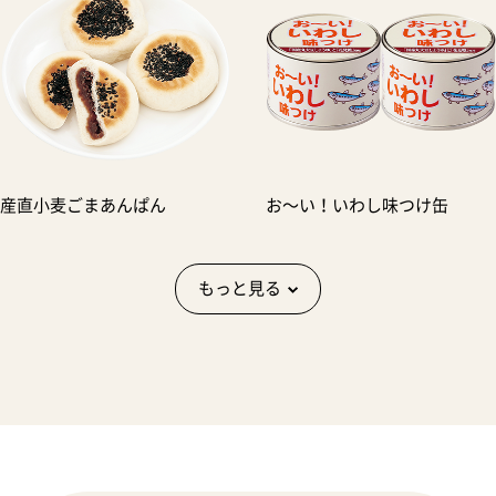
産直小麦ごまあんぱん
お〜い！いわし味つけ缶
もっと見る