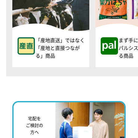
「産地直送」ではなく
まず手
「産地と直接つなが
パルシ
る」商品
る商品
宅配を
ご検討の
方へ