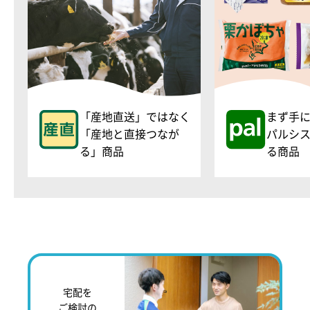
「産地直送」ではなく
まず手
「産地と直接つなが
パルシ
る」商品
る商品
宅配を
ご検討の