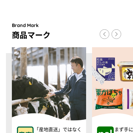
Brand Mark
商品マ
ー
ク
「産地直送」ではなく
まず手