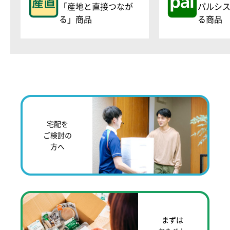
「産地と直接つなが
パルシ
る」商品
る商品
宅配を
ご検討の
方へ
まずは