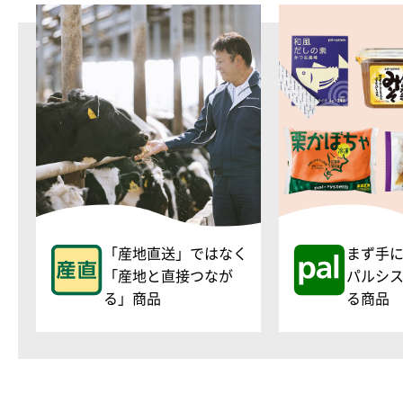
「産地直送」ではなく
まず手
「産地と直接つなが
パルシ
る」商品
る商品