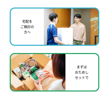
宅配を
ご検討の
方へ
まずは
おためし
セットで