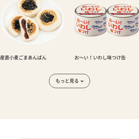
産直小麦ごまあんぱん
お〜い！いわし味つけ缶
もっと見る