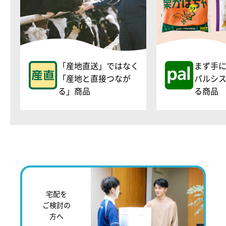
「産地直送」ではなく
まず手
「産地と直接つなが
パルシ
る」商品
る商品
宅配を
ご検討の
方へ