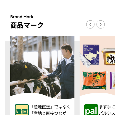
Brand Mark
商品マ
ー
ク
「産地直送」ではなく
まず手
「産地と直接つなが
パルシ