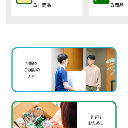
る」商品
る商品
宅配を
ご検討の
方へ
まずは
おためし