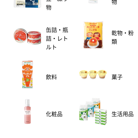
物
物
缶詰・瓶
乾物・粉
詰・レト
類
ルト
飲料
菓子
化粧品
生活用品