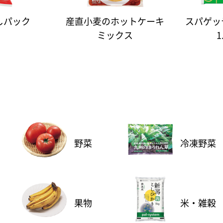
しパック
産直小麦のホットケーキ
スパゲッ
ミックス
1
野菜
冷凍野菜
果物
米・雑穀