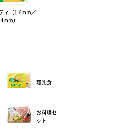
ティ（1.6mm／
.4mm）
離乳食
お料理セ
ット