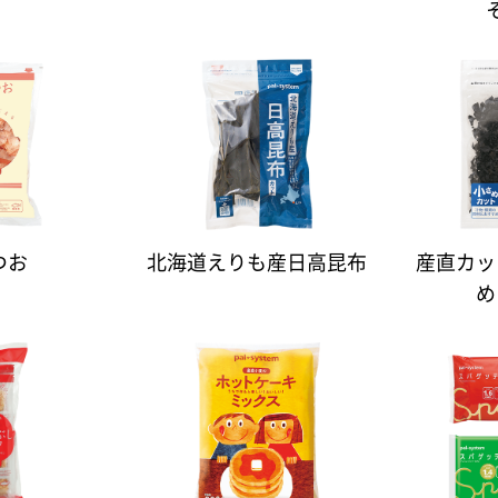
つお
北海道えりも産日高昆布
産直カッ
め