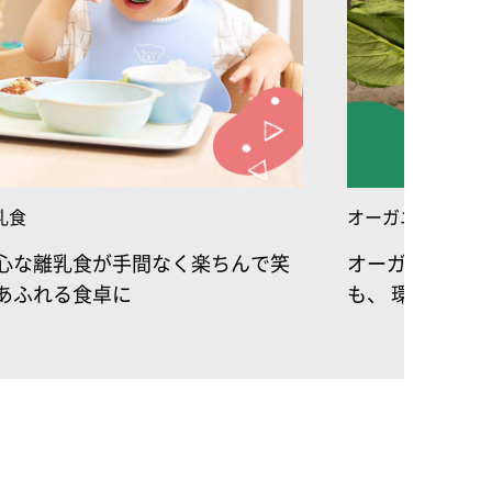
乳食
オーガニック
心な離乳食が手間なく楽ちんで笑
オーガニックは
あふれる食卓に
も、 環境にも