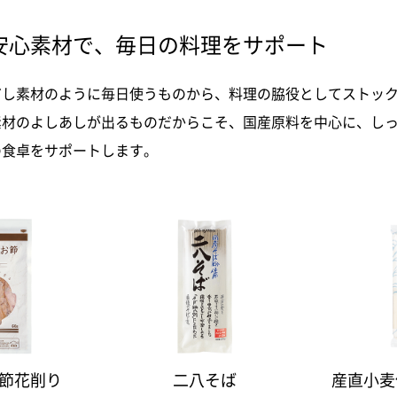
安心素材で、毎日の料理をサポート
だし素材のように毎日使うものから、料理の脇役としてストッ
素材のよしあしが出るものだからこそ、国産原料を中心に、し
の食卓をサポートします。
節花削り
二八そば
産直小麦