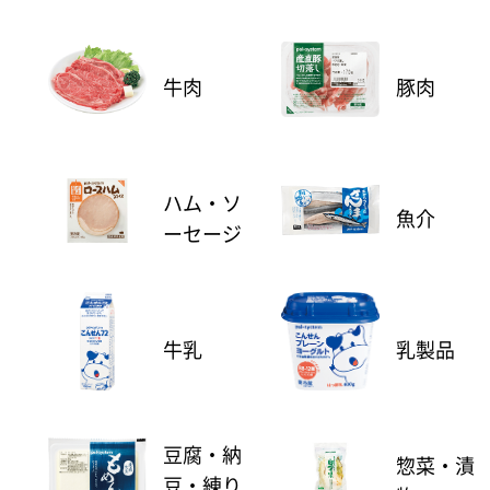
牛肉
豚肉
ハム・ソ
魚介
ーセージ
牛乳
乳製品
豆腐・納
惣菜・漬
豆・練り