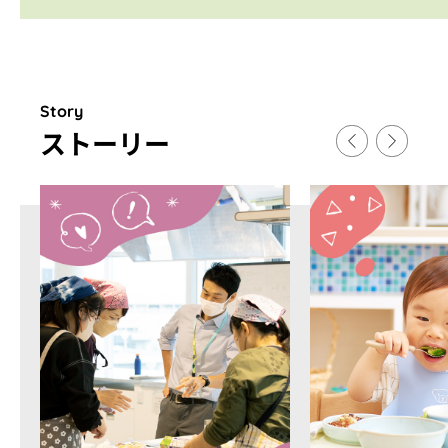
Story
スト
ー
リ
ー