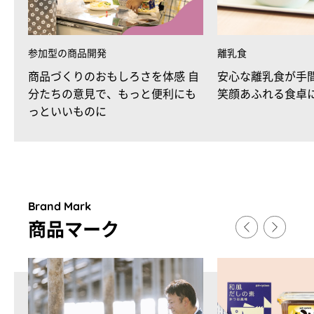
参加型の商品開発
離乳食
商品づくりのおもしろさを体感 自
安心な離乳食が手
分たちの意見で、もっと便利にも
笑顔あふれる食卓
っといいものに
Brand Mark
商品マ
ー
ク