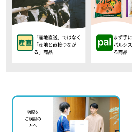
「産地直送」ではなく
まず手
「産地と直接つなが
パルシ
る」商品
る商品
宅配を
ご検討の
方へ