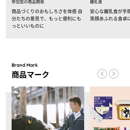
参加型の商品開発
離乳食
商品づくりのおもしろさを体感 自
安心な離乳食が手
分たちの意見で、もっと便利にも
笑顔あふれる食卓
っといいものに
Brand Mark
商品マ
ー
ク