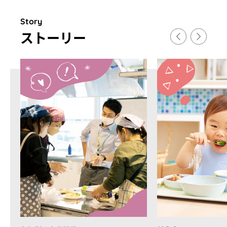
Story
スト
ー
リ
ー