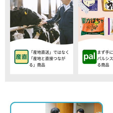
「産地直送」ではなく
まず手
「産地と直接つなが
パルシ
る」商品
る商品