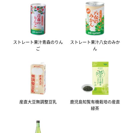
ストレート果汁青森のりん
ストレート果汁八女のみか
ご
ん
産直大豆無調整豆乳
鹿児島知覧有機栽培の産直
緑茶