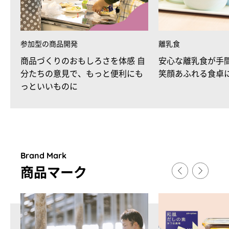
参加型の商品開発
離乳食
商品づくりのおもしろさを体感 自
安心な離乳食が手
分たちの意見で、もっと便利にも
笑顔あふれる食卓
っといいものに
Brand Mark
商品マ
ー
ク