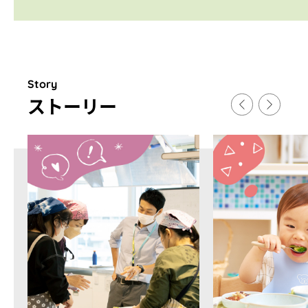
Story
スト
ー
リ
ー