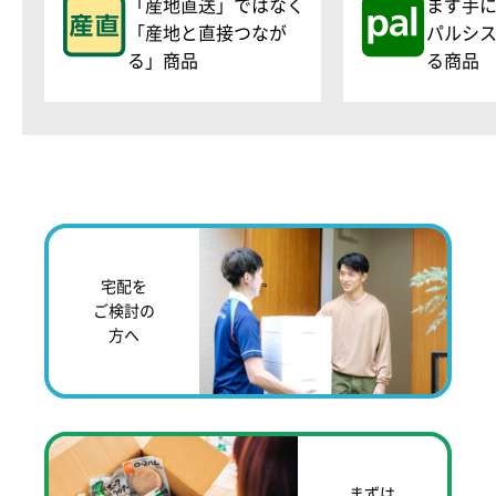
「産地直送」ではなく
まず手
「産地と直接つなが
パルシ
る」商品
る商品
宅配を
ご検討の
方へ
まずは