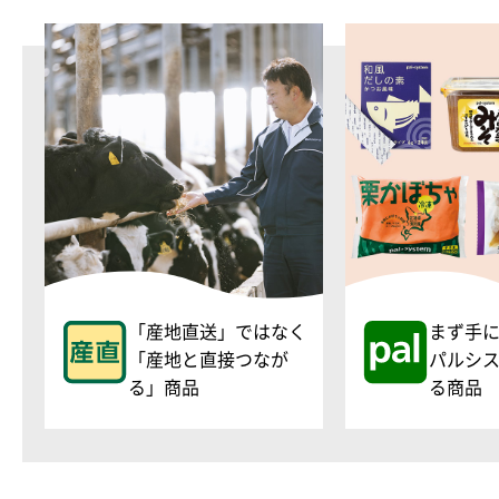
「産地直送」ではなく
まず手
「産地と直接つなが
パルシ
る」商品
る商品