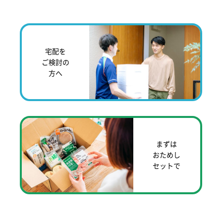
宅配を
ご検討の
方へ
まずは
おためし
セットで