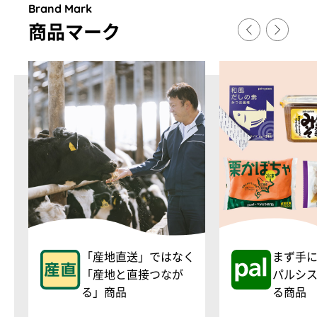
Brand Mark
商品マ
ー
ク
「産地直送」ではなく
まず手
「産地と直接つなが
パルシ
る」商品
る商品