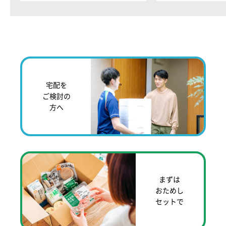
宅配を
ご検討の
方へ
まずは
おためし
セットで