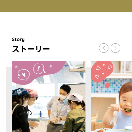
Story
スト
ー
リ
ー