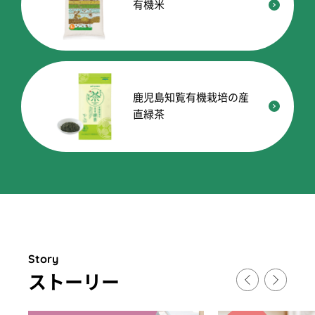
有機米
鹿児島知覧有機栽培の産
直緑茶
Story
スト
ー
リ
ー