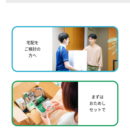
宅配を
ご検討の
方へ
まずは
おためし
セットで