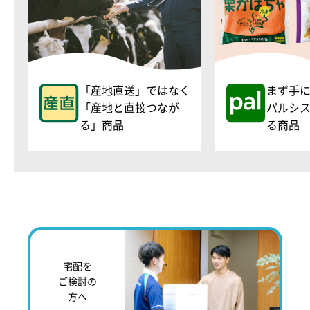
「産地直送」ではなく
まず手
「産地と直接つなが
パルシ
る」商品
る商品
宅配を
ご検討の
方へ