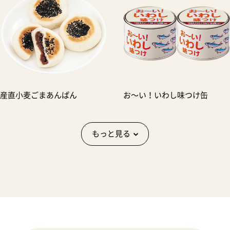
産直小麦ごまあんぱん
お〜い！いわし味つけ缶
もっと見る